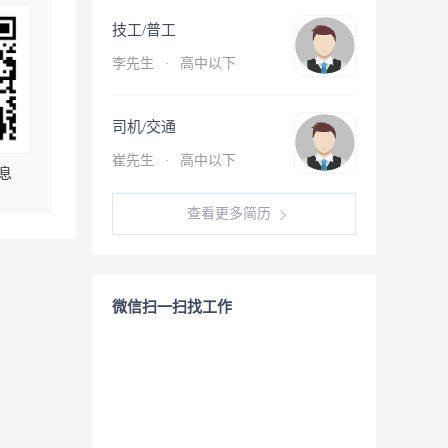
技工/普工
李先生
·
高中以下
司机/交通
崔先生
·
高中以下
息
查看更多简历
微信扫一扫找工作